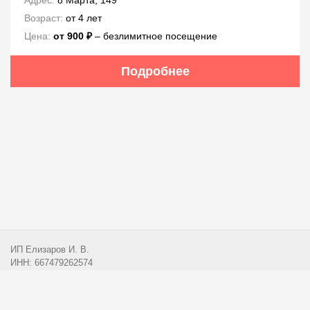
Адрес:
8 Марта, 149
Возраст:
от 4 лет
Цена:
от 900 ₽
‒ безлимитное посещение
Подробнее
ИП Елизаров И. В.
ИНН: 667479262574
ОГРНИП: 315665800057162
Эл. почта:
info@przx.ru