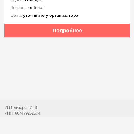
Возраст:
от 5 лет
Цена:
уточняйте у организатора
Подробнее
ИП Елизаров И. В.
ИНН: 667479262574
ОГРНИП: 315665800057162
Эл. почта:
info@przx.ru