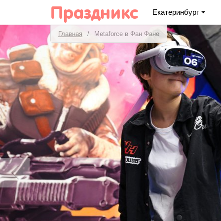
Праздникс
Екатеринбург
Главная
Metaforce в Фан Фане