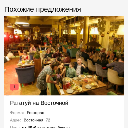
Похожие предложения
1
Рататуй на Восточной
Формат:
Ресторан
Адрес:
Восточная, 72
Цена:
от 40 ₽
за детское блюдо