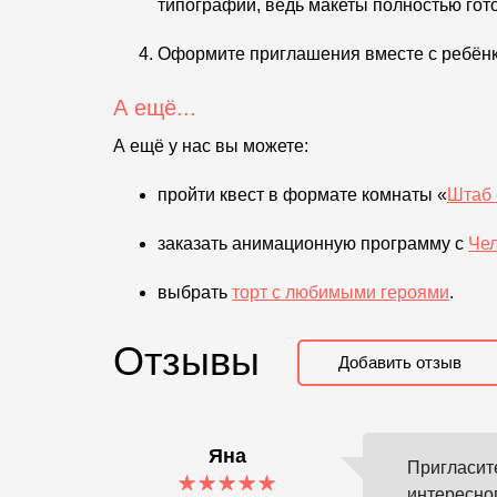
типографии, ведь макеты полностью гот
Оформите приглашения вместе с ребёнк
А ещё...
А ещё у нас вы можете:
пройти квест в формате комнаты «
Штаб 
заказать анимационную программу с
Че
выбрать
торт с любимыми героями
.
Отзывы
Добавить отзыв
Яна
Пригласите
интересно