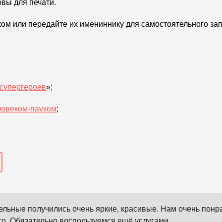
овы для печати.
ом или передайте их имениннику для самостоятельного за
супергероев
»;
ловеком-пауком
;
льные получились очень яркие, красивые. Нам очень понра
го. Обязательно воспользуемся ещё услугами.