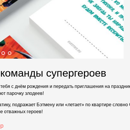
 команды супергероев
тебя с днём рождения и передать приглашения на праздник 
ают парочку злодеев!
тику, подражает Бэтмену или «летает» по квартире словно 
ле отважных героев!
ор