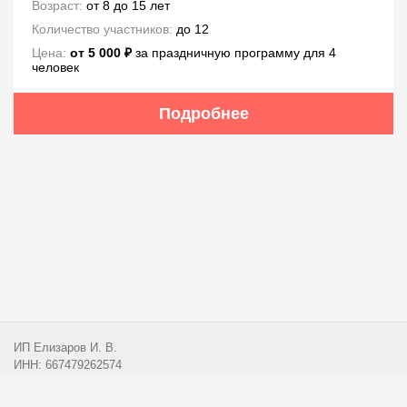
Возраст:
от 8 до 15 лет
Количество участников:
до 12
Цена:
от 5 000 ₽
за праздничную программу для 4
человек
Подробнее
ИП Елизаров И. В.
ИНН: 667479262574
ОГРНИП: 315665800057162
Эл. почта:
info@przx.ru