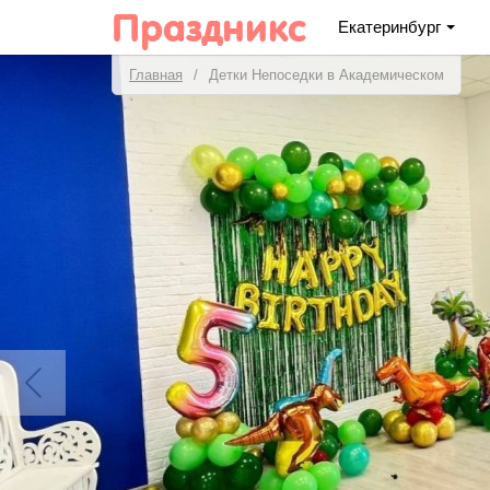
Праздникс
Екатеринбург
Главная
Детки Непоседки в Академическом