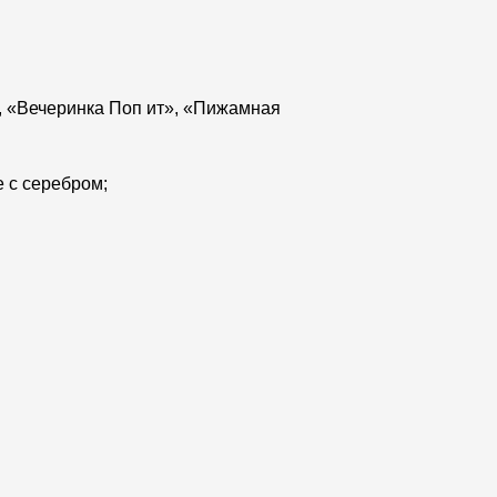
а, «Вечеринка Поп ит», «Пижамная
 с серебром;