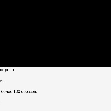
мотрено:
ет;
 более 130 образов;
;