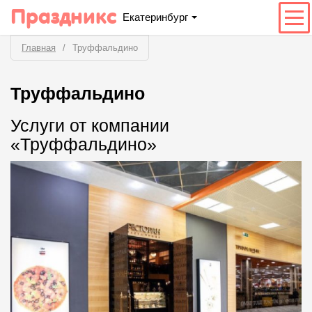
Праздникс
Екатеринбург
Главная
Труффальдино
Труффальдино
Услуги от компании
«Труффальдино»