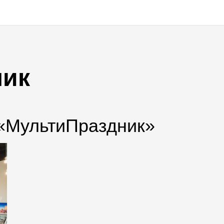
ник
 «МультиПраздник»