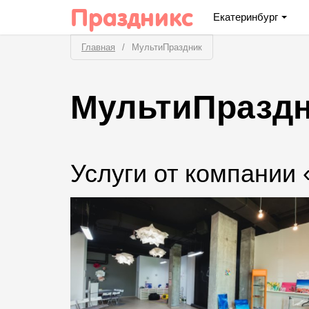
Праздникс
Екатеринбург
Главная
МультиПраздник
МультиПразд
Услуги от компании