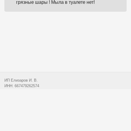
грязные шары ! Мыла в туалете нет!
ИП Елизаров И. В.
ИНН: 667479262574
ОГРНИП: 315665800057162
Эл. почта:
info@przx.ru
Сотрудничество
Личный кабинет
Политика конфиденциальности
© Праздникс, 2026